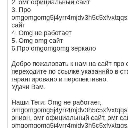
2. омг официальный сайт
3. Про
omgomgomg5j4yrr4mjdv3h5c5xfvxtqq
сайт
4. Omg не работает
5. Omg omg сайт
6 Про omgomgomg зеркало
Добро пожаловать к нам на сайт пр
переходите по ссылке указаннйо в ст
гарантировано и перспективно.
Удачи Вам.
Наши Теги: Omg не работает,
omgomgomg5j4yrr4mjdv3h5c5xfvxtqq
онион, омг официальный сайт, омг са
omgomgomg5j4yrr4mjdv3h5c5xfvxtqq