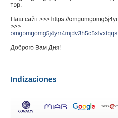
тор.
Наш сайт >>> https://omgomgomg5j4yr
>>>
omgomgomg5j4yrr4mjdv3h5c5xfvxtqq
Доброго Вам Дня!
Indizaciones