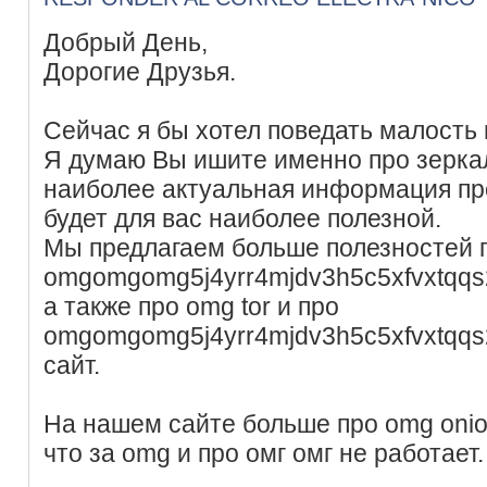
Добрый День,
Дорогие Друзья.
Сейчас я бы хотел поведать малость п
Я думаю Вы ишите именно про зеркал
наиболее актуальная информация пр
будет для вас наиболее полезной.
Мы предлагаем больше полезностей 
omgomgomg5j4yrr4mjdv3h5c5xfvxtqq
а также про omg tor и про
omgomgomg5j4yrr4mjdv3h5c5xfvxtqq
сайт.
На нашем сайте больше про omg oni
что за omg и про омг омг не работает.