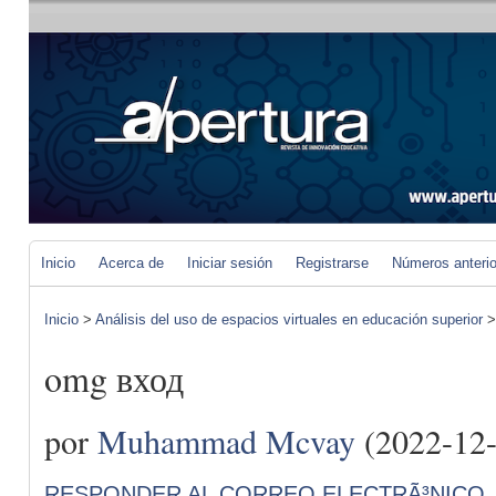
Inicio
Acerca de
Iniciar sesión
Registrarse
Números anteri
Inicio
>
Análisis del uso de espacios virtuales en educación superior
omg вход
por
Muhammad Mcvay
(2022-12-
RESPONDER AL CORREO ELECTRÃ³NICO