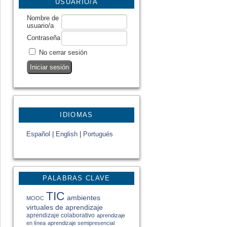
USUARIO/A
Nombre de
usuario/a
Contraseña
No cerrar sesión
IDIOMAS
Español
|
English
|
Portugués
PALABRAS CLAVE
TIC
ambientes
MOOC
virtuales de aprendizaje
aprendizaje colaborativo
aprendizaje
en línea
aprendizaje semipresencial