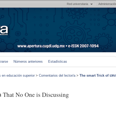
Red universitaria
Administració
trarse
Números anteriores
Estadísticas
s en educación superior
>
Comentarios del lector/a
>
The smart Trick of แทง
 That No One is Discussing