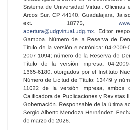
Sistema de Universidad Virtual. Oficinas 
Arcos Sur, CP 44140, Guadalajara, Jalisc
ext. 18775,
www.
apertura@udgvirtual.udg.mx
. Editor resp
Gamboa. Número de la Reserva de Dere
Título de la versión electrónica: 04-200
2007-1094; número de la Reserva de Der
Título de la versión impresa: 04-200
1665-6180, otorgados por el Instituto Nac
Número de Licitud de Título: 13449 y núme
11022 de la versión impresa, ambos o
Calificadora de Publicaciones y Revistas I
Gobernación. Responsable de la última ac
Sergio Alberto Mendoza Hernández. Fecha 
de marzo de 2026.