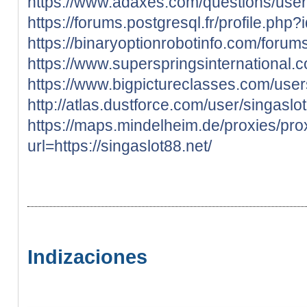
https://www.adaxes.com/questions/user
https://forums.postgresql.fr/profile.php
https://binaryoptionrobotinfo.com/forum
https://www.superspringsinternational.
https://www.bigpictureclasses.com/user
http://atlas.dustforce.com/user/singaslo
https://maps.mindelheim.de/proxies/pro
url=https://singaslot88.net/
Indizaciones