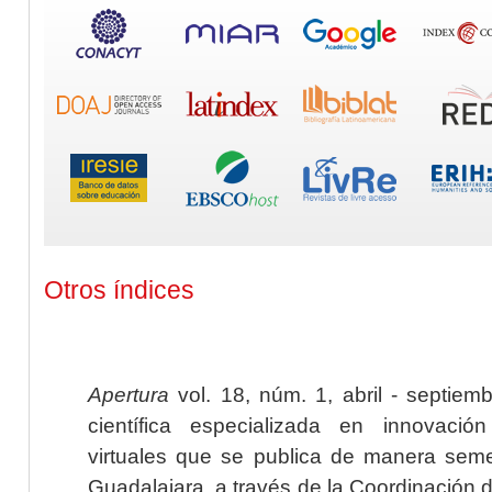
Otros índices
Apertura
vol. 18, núm. 1, abril - septiem
científica especializada en innovaci
virtuales que se publica de manera seme
Guadalajara, a través de la Coordinación 