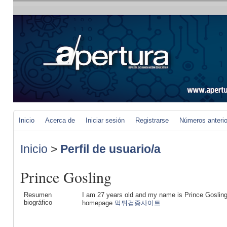
Inicio
Acerca de
Iniciar sesión
Registrarse
Números anteri
Inicio
>
Perfil de usuario/a
Prince Gosling
Resumen
I am 27 years old and my name is Prince Gosling. 
biográfico
homepage
먹튀검증사이트