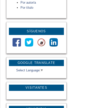
Por autor/a
Por título
SÍGUENOS
GOOGLE TRANSLATE
Select Language
▼
VISITANTES