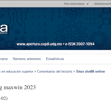
Red universitaria
Administració
trarse
Números anteriores
Estadísticas
s en educación superior
>
Comentarios del lector/a
>
Situs slot88 online
ng maxwin 2023
-02)