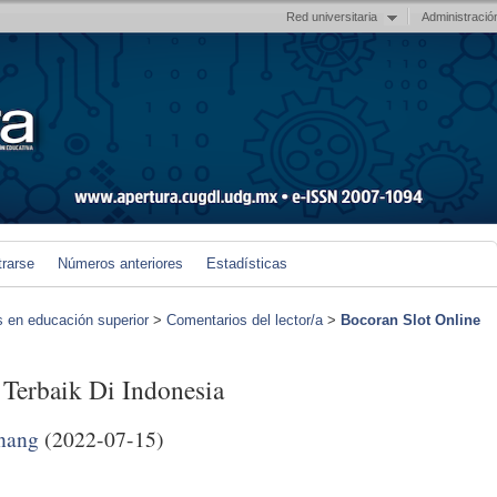
Red universitaria
Administració
trarse
Números anteriores
Estadísticas
s en educación superior
>
Comentarios del lector/a
>
Bocoran Slot Online
 Terbaik Di Indonesia
nang
(2022-07-15)