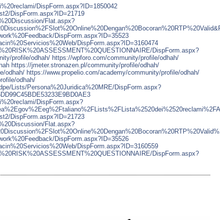
0dei%20reclami/DispForm.aspx?ID=1850042
/List2/DispForm.aspx?ID=21719
%20Discussion/Flat.aspx?
0Discussion%2FSlot%20Online%20Dengan%20Bocoran%20RTP%20Valid
amework%20Feedback/DispForm.aspx?ID=35523
nformacin%20Servicios%20Web/DispForm.aspx?ID=3160474
/FRAUD%20RISK%20ASSESSMENT%20QUESTIONNAIRE/DispForm.aspx?
ty/profile/odhah/
https://wpforo.com/community/profile/odhah/
dhah
https://jmeter.stronazen.pl/community/profile/odhah/
le/odhah/
https://www.propelio.com/academy/community/profile/odhah/
rofile/odhah/
a/dpe/Lists/Persona%20Juridica%20MRE/DispForm.aspx?
25DD99C45BDE53233E9BD0AE3
dei%20reclami/DispForm.aspx?
ea%2Egov%2Eeg%2Ftaliano%2FLists%2FLista%2520dei%2520reclami%
/List2/DispForm.aspx?ID=21723
%20Discussion/Flat.aspx?
0Discussion%2FSlot%20Online%20Dengan%20Bocoran%20RTP%20Valid
amework%20Feedback/DispForm.aspx?ID=35526
nformacin%20Servicios%20Web/DispForm.aspx?ID=3160559
/FRAUD%20RISK%20ASSESSMENT%20QUESTIONNAIRE/DispForm.aspx?