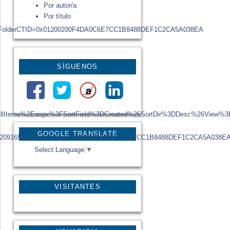
Por autor/a
Por título
&FolderCTID=0x01200200F4DA0C6E7CC1B8488DEF1C2CA5A038EA
SÍGUENOS
2FAllItems%2Easpx%3FSortField%3DCreated%26SortDir%3DDesc%26Vi
GOOGLE TRANSLATE
%209165&FolderCTID=0x01200200F4DA0C6E7CC1B8488DEF1C2CA5A038E
Select Language
▼
VISITANTES