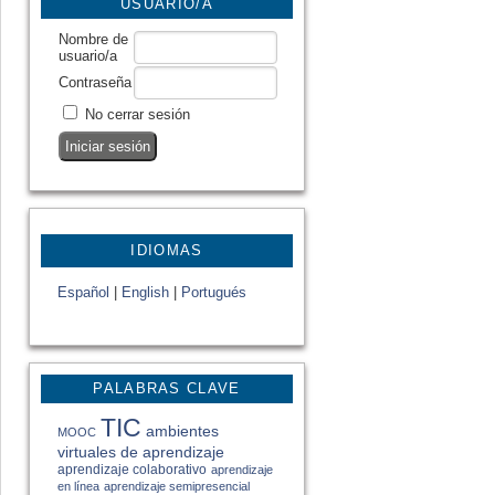
USUARIO/A
Nombre de
usuario/a
Contraseña
No cerrar sesión
IDIOMAS
Español
|
English
|
Portugués
PALABRAS CLAVE
TIC
ambientes
MOOC
virtuales de aprendizaje
aprendizaje colaborativo
aprendizaje
en línea
aprendizaje semipresencial