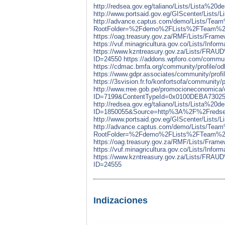
http://redsea.gov.eg/taliano/Lists/Lista%2
http://www.portsaid.gov.eg/GIScenter/Lists
http://advance.captus.com/demo/Lists/Team
RootFolder=%2Fdemo%2FLists%2FTeam%2
https://oag.treasury.gov.za/RMF/Lists/Fr
https://vuf.minagricultura.gov.co/Lists/I
https://www.kzntreasury.gov.za/Lists
ID=24550
https://addons.wpforo.com/communi
https://cdmac.bmfa.org/community/profile/o
https://www.gdpr.associates/community/profi
https://3svision.fr.fo/konfortsofa/community/p
http://www.rree.gob.pe/promocioneconomic
ID=7199&ContentTypeId=0x0100DEBA730
http://redsea.gov.eg/taliano/Lists/Lista%20
ID=1850055&Source=http%3A%2F%2Freds
http://www.portsaid.gov.eg/GIScenter/Lists
http://advance.captus.com/demo/Lists/Team
RootFolder=%2Fdemo%2FLists%2FTeam%2
https://oag.treasury.gov.za/RMF/Lists/Fr
https://vuf.minagricultura.gov.co/Lists/I
https://www.kzntreasury.gov.za/Lists
ID=24555
Indizaciones