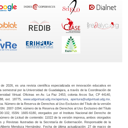
 de 2026, es una revista científica especializada en innovación educativa en
a semestral por la Universidad de Guadalajara, a través de la Coordinación de
ersidad Virtual. Oficinas en Av. La Paz 2453, colonia Arcos Sur, CP 44140,
888, ext. 18775,
www.udgvirtual.udg.mx/apertura
,
apertura@udgvirtual.udg.mx
.
a. Número de la Reserva de Derechos al Uso Exclusivo del Título de la versión
SSN: 2007-1094; número de la Reserva de Derechos al Uso Exclusivo del Título
0-102, ISSN: 1665-6180, otorgados por el Instituto Nacional del Derecho de
 número de Licitud de contenido: 11022 de la versión impresa, ambos otorgados
nes y Revistas Ilustradas de la Secretaría de Gobernación. Responsable de la
o Alberto Mendoza Hernández. Fecha de última actualización: 27 de marzo de