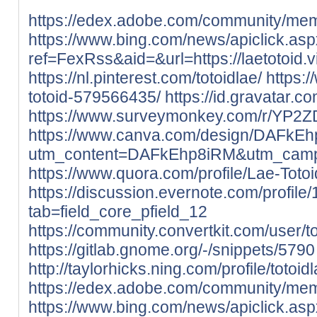
https://edex.adobe.com/community/m
https://www.bing.com/news/apiclick.as
ref=FexRss&aid=&url=https://laetotoid.v
https://nl.pinterest.com/totoidlae/
https:
totoid-579566435/
https://id.gravatar.co
https://www.surveymonkey.com/r/YP2
https://www.canva.com/design/DAFkE
utm_content=DAFkEhp8iRM&utm_campa
https://www.quora.com/profile/Lae-Totoi
https://discussion.evernote.com/profile
tab=field_core_pfield_12
https://community.convertkit.com/user/to
https://gitlab.gnome.org/-/snippets/5790
http://taylorhicks.ning.com/profile/totoid
https://edex.adobe.com/community/m
https://www.bing.com/news/apiclick.as