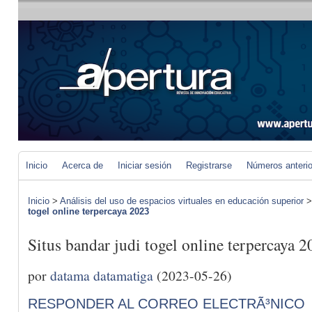
Inicio
Acerca de
Iniciar sesión
Registrarse
Números anteri
Inicio
>
Análisis del uso de espacios virtuales en educación superior
togel online terpercaya 2023
Situs bandar judi togel online terpercaya 
por
datama datamatiga
(2023-05-26)
RESPONDER AL CORREO ELECTRÃ³NICO