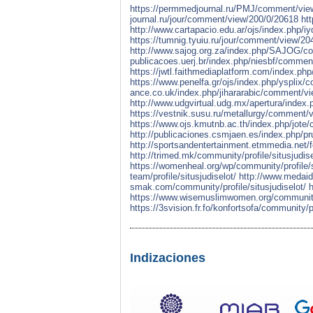
https://permmedjournal.ru/PMJ/comment/vie
journal.ru/jour/comment/view/200/0/20618
ht
http://www.cartapacio.edu.ar/ojs/index.php/
https://tumnig.tyuiu.ru/jour/comment/view/20
http://www.sajog.org.za/index.php/SAJOG/c
publicacoes.uerj.br/index.php/niesbf/comme
https://jwtl.faithmediaplatform.com/index.
https://www.penelfa.gr/ojs/index.php/ysplix
ance.co.uk/index.php/jihararabic/comment/v
http://www.udgvirtual.udg.mx/apertura/index
https://vestnik.susu.ru/metallurgy/comment/
https://www.ojs.kmutnb.ac.th/index.php/jot
http://publicaciones.csmjaen.es/index.php/
http://sportsandentertainment.etmmedia.net/fo
http://trimed.mk/community/profile/situsjudise
https://womenheal.org/wp/community/profile/s
team/profile/situsjudiselot/
http://www.medaid
smak.com/community/profile/situsjudiselot/
h
https://www.wisemuslimwomen.org/community/p
https://3svision.fr.fo/konfortsofa/community/pr
Indizaciones