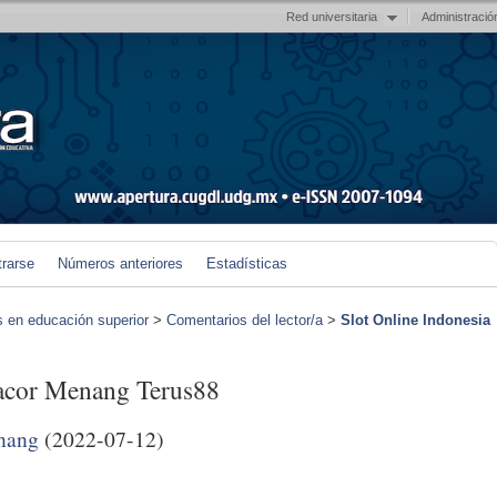
Red universitaria
Administració
trarse
Números anteriores
Estadísticas
s en educación superior
>
Comentarios del lector/a
>
Slot Online Indonesia
gacor Menang Terus88
nang
(2022-07-12)