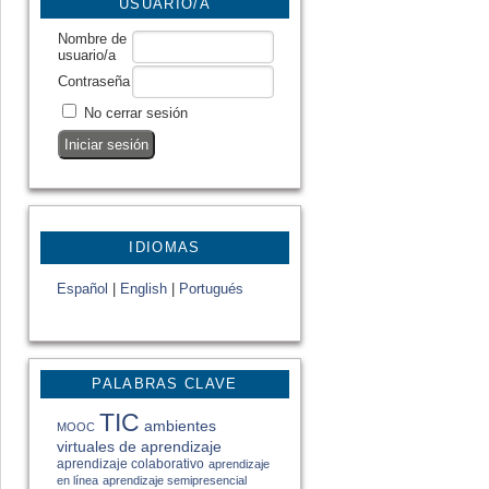
USUARIO/A
Nombre de
usuario/a
Contraseña
No cerrar sesión
IDIOMAS
Español
|
English
|
Portugués
PALABRAS CLAVE
TIC
ambientes
MOOC
virtuales de aprendizaje
aprendizaje colaborativo
aprendizaje
en línea
aprendizaje semipresencial