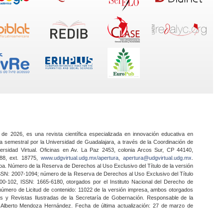
 de 2026, es una revista científica especializada en innovación educativa en
a semestral por la Universidad de Guadalajara, a través de la Coordinación de
ersidad Virtual. Oficinas en Av. La Paz 2453, colonia Arcos Sur, CP 44140,
888, ext. 18775,
www.udgvirtual.udg.mx/apertura
,
apertura@udgvirtual.udg.mx
.
a. Número de la Reserva de Derechos al Uso Exclusivo del Título de la versión
SSN: 2007-1094; número de la Reserva de Derechos al Uso Exclusivo del Título
0-102, ISSN: 1665-6180, otorgados por el Instituto Nacional del Derecho de
 número de Licitud de contenido: 11022 de la versión impresa, ambos otorgados
nes y Revistas Ilustradas de la Secretaría de Gobernación. Responsable de la
o Alberto Mendoza Hernández. Fecha de última actualización: 27 de marzo de