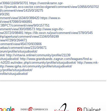
w/3066/11609/50701
https://vestnikramn.spr-
tps://journals.eco-vector.com/ecolgenet/comment/view/10956/0/50702
iyd/comment/view/1415/0/18275
4/0/291
omment/view/1634/0/389420
https://www.e-
nt/view/47098/0/466891
php/JBPCT/comment/view/9/0/157751
/comment/view/30/0/89573
http://www.sign-ific-
iew/2072/0/98481
https://lib.ossn.ru/jour/comment/view/378/0/545
.php/apertura/comment/view/2104/0/59199
view/4729/0/264471
e/comment/view/4547/0/933906
pruebas/comment/view/231/0/6671
rum/profile/situsjudiselot/
lot/
http://virtavia.online/community/profile/21139
itusjudiselot/
http://www.grandsands.zagrun.com/leagues/find-a-
-h2020.eu/index.php/community/profile/situsjudiselot/
http://www.mk-
ttp://www.qpha.in/community/profile/situsjudiselot/
rofile/situsjudiselot/
ofile/situsjudiselot/