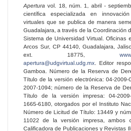
Apertura
vol. 18, núm. 1, abril - septiem
científica especializada en innovaci
virtuales que se publica de manera seme
Guadalajara, a través de la Coordinación 
Sistema de Universidad Virtual. Oficinas 
Arcos Sur, CP 44140, Guadalajara, Jalisc
ext. 18775,
www.
apertura@udgvirtual.udg.mx
. Editor resp
Gamboa. Número de la Reserva de Dere
Título de la versión electrónica: 04-200
2007-1094; número de la Reserva de Der
Título de la versión impresa: 04-200
1665-6180, otorgados por el Instituto Nac
Número de Licitud de Título: 13449 y núme
11022 de la versión impresa, ambos o
Calificadora de Publicaciones y Revistas I