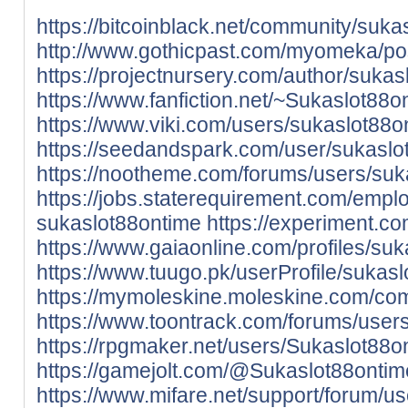
https://bitcoinblack.net/community/suka
http://www.gothicpast.com/myomeka/p
https://projectnursery.com/author/sukas
https://www.fanfiction.net/~Sukaslot88o
https://www.viki.com/users/sukaslot88
https://seedandspark.com/user/sukaslo
https://nootheme.com/forums/users/suk
https://jobs.staterequirement.com/emp
sukaslot88ontime
https://experiment.c
https://www.gaiaonline.com/profiles/su
https://www.tuugo.pk/userProfile/suka
https://mymoleskine.moleskine.com/co
https://www.toontrack.com/forums/user
https://rpgmaker.net/users/Sukaslot88o
https://gamejolt.com/@Sukaslot88ontim
https://www.mifare.net/support/forum/u