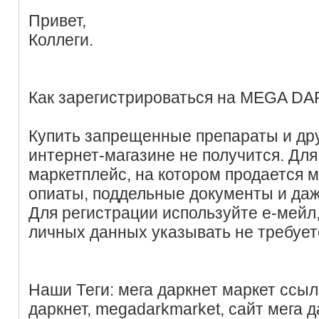
Привет,
Коллеги.
Как зарегистрироваться на MEGA D
Купить запрещенные препараты и др
интернет-магазине не получится. Для
маркетплейс, на котором продается м
опиаты, поддельные документы и даж
Для регистрации используйте е-мейл,
личных данных указывать не требует
Наши Теги: мега даркнет маркет ссыл
даркнет, megadarkmarket, сайт мега д