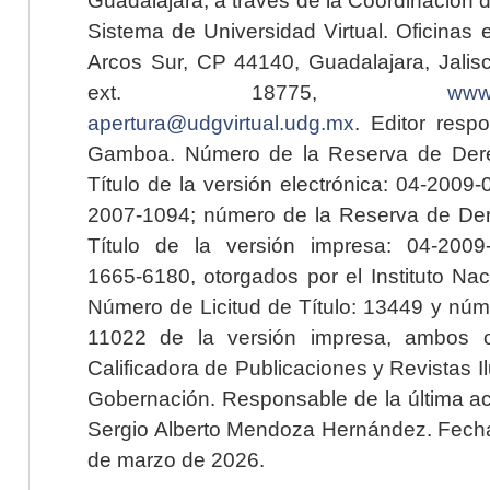
Sistema de Universidad Virtual. Oficinas 
Arcos Sur, CP 44140, Guadalajara, Jalisc
ext. 18775,
www.
apertura@udgvirtual.udg.mx
. Editor resp
Gamboa. Número de la Reserva de Dere
Título de la versión electrónica: 04-200
2007-1094; número de la Reserva de Der
Título de la versión impresa: 04-200
1665-6180, otorgados por el Instituto Nac
Número de Licitud de Título: 13449 y núme
11022 de la versión impresa, ambos o
Calificadora de Publicaciones y Revistas I
Gobernación. Responsable de la última ac
Sergio Alberto Mendoza Hernández. Fecha 
de marzo de 2026.