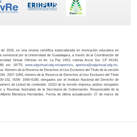
 de 2026, es una revista científica especializada en innovación educativa en
a semestral por la Universidad de Guadalajara, a través de la Coordinación de
ersidad Virtual. Oficinas en Av. La Paz 2453, colonia Arcos Sur, CP 44140,
888, ext. 18775,
www.udgvirtual.udg.mx/apertura
,
apertura@udgvirtual.udg.mx
.
a. Número de la Reserva de Derechos al Uso Exclusivo del Título de la versión
SSN: 2007-1094; número de la Reserva de Derechos al Uso Exclusivo del Título
0-102, ISSN: 1665-6180, otorgados por el Instituto Nacional del Derecho de
 número de Licitud de contenido: 11022 de la versión impresa, ambos otorgados
nes y Revistas Ilustradas de la Secretaría de Gobernación. Responsable de la
o Alberto Mendoza Hernández. Fecha de última actualización: 27 de marzo de