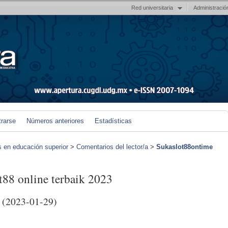
Red universitaria
Administració
trarse
Números anteriores
Estadísticas
s en educación superior
>
Comentarios del lector/a
>
Sukaslot88ontime
t88 online terbaik 2023
(2023-01-29)