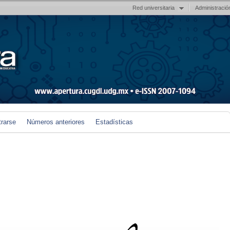
Red universitaria
Administració
trarse
Números anteriores
Estadísticas