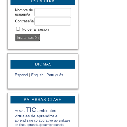
USUARIO/A
Nombre de
usuario/a
Contraseña
No cerrar sesión
IDIOMAS
Español
|
English
|
Portugués
PALABRAS CLAVE
TIC
ambientes
MOOC
virtuales de aprendizaje
aprendizaje colaborativo
aprendizaje
en línea
aprendizaje semipresencial