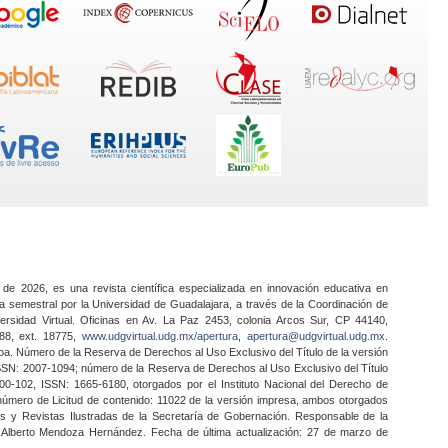
 de 2026, es una revista científica especializada en innovación educativa en
a semestral por la Universidad de Guadalajara, a través de la Coordinación de
ersidad Virtual. Oficinas en Av. La Paz 2453, colonia Arcos Sur, CP 44140,
888, ext. 18775,
www.udgvirtual.udg.mx/apertura
,
apertura@udgvirtual.udg.mx
.
a. Número de la Reserva de Derechos al Uso Exclusivo del Título de la versión
SSN: 2007-1094; número de la Reserva de Derechos al Uso Exclusivo del Título
0-102, ISSN: 1665-6180, otorgados por el Instituto Nacional del Derecho de
 número de Licitud de contenido: 11022 de la versión impresa, ambos otorgados
nes y Revistas Ilustradas de la Secretaría de Gobernación. Responsable de la
o Alberto Mendoza Hernández. Fecha de última actualización: 27 de marzo de