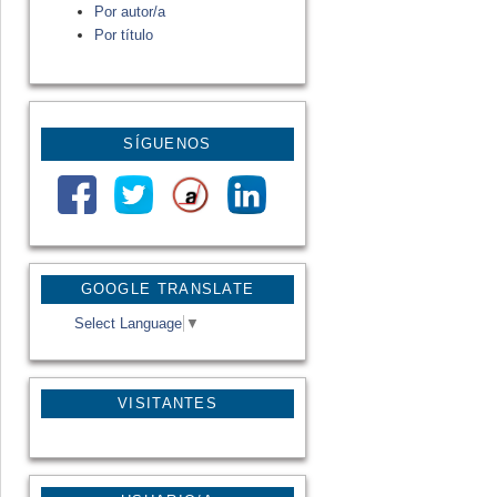
Por autor/a
Por título
SÍGUENOS
GOOGLE TRANSLATE
Select Language
▼
VISITANTES