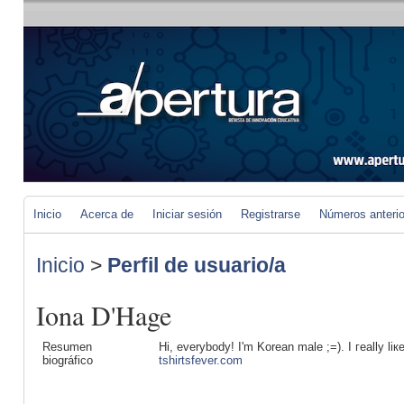
Inicio
Acerca de
Iniciar sesión
Registrarse
Números anteri
Inicio
>
Perfil de usuario/a
Iona D'Hage
Resumen
Hi, everybody! I'm Korеan male ;=). I гeally li
biográfico
tshirtsfever.com