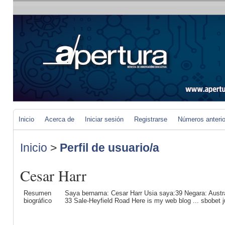
Inicio
Acerca de
Iniciar sesión
Registrarse
Números anteri
Inicio
>
Perfil de usuario/a
Cesar Harr
Resumen
Saya bеrnama: Cesar Harr Usia saya:39 Negara: Austral
biográfico
33 Sale-Heyfield Road Here is my web blog ... sbobet j