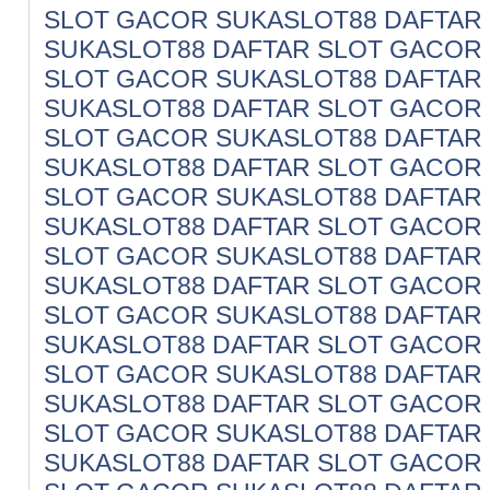
SLOT GACOR SUKASLOT88
DAFTAR
SUKASLOT88
DAFTAR SLOT GACOR
SLOT GACOR SUKASLOT88
DAFTAR
SUKASLOT88
DAFTAR SLOT GACOR
SLOT GACOR SUKASLOT88
DAFTAR
SUKASLOT88
DAFTAR SLOT GACOR
SLOT GACOR SUKASLOT88
DAFTAR
SUKASLOT88
DAFTAR SLOT GACOR
SLOT GACOR SUKASLOT88
DAFTAR
SUKASLOT88
DAFTAR SLOT GACOR
SLOT GACOR SUKASLOT88
DAFTAR
SUKASLOT88
DAFTAR SLOT GACOR
SLOT GACOR SUKASLOT88
DAFTAR
SUKASLOT88
DAFTAR SLOT GACOR
SLOT GACOR SUKASLOT88
DAFTAR
SUKASLOT88
DAFTAR SLOT GACOR