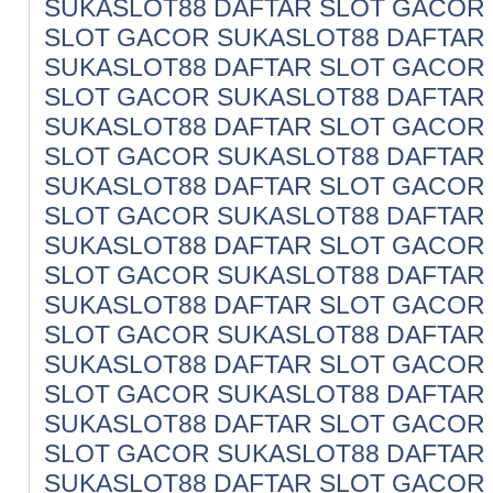
SUKASLOT88
DAFTAR SLOT GACOR
SLOT GACOR SUKASLOT88
DAFTAR
SUKASLOT88
DAFTAR SLOT GACOR
SLOT GACOR SUKASLOT88
DAFTAR
SUKASLOT88
DAFTAR SLOT GACOR
SLOT GACOR SUKASLOT88
DAFTAR
SUKASLOT88
DAFTAR SLOT GACOR
SLOT GACOR SUKASLOT88
DAFTAR
SUKASLOT88
DAFTAR SLOT GACOR
SLOT GACOR SUKASLOT88
DAFTAR
SUKASLOT88
DAFTAR SLOT GACOR
SLOT GACOR SUKASLOT88
DAFTAR
SUKASLOT88
DAFTAR SLOT GACOR
SLOT GACOR SUKASLOT88
DAFTAR
SUKASLOT88
DAFTAR SLOT GACOR
SLOT GACOR SUKASLOT88
DAFTAR
SUKASLOT88
DAFTAR SLOT GACOR