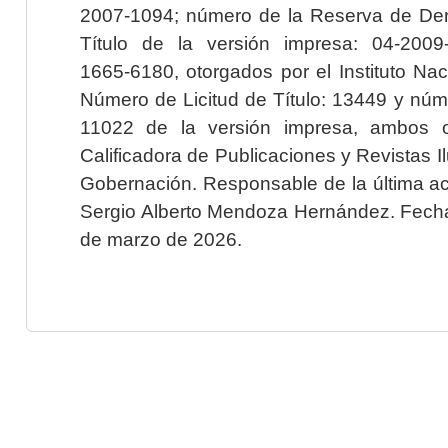
2007-1094; número de la Reserva de Der
Título de la versión impresa: 04-200
1665-6180, otorgados por el Instituto Nac
Número de Licitud de Título: 13449 y núme
11022 de la versión impresa, ambos o
Calificadora de Publicaciones y Revistas I
Gobernación. Responsable de la última ac
Sergio Alberto Mendoza Hernández. Fecha 
de marzo de 2026.