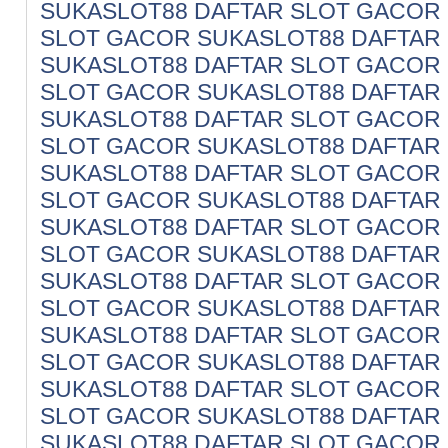
SUKASLOT88
DAFTAR SLOT GACOR
SLOT GACOR SUKASLOT88
DAFTAR
SUKASLOT88
DAFTAR SLOT GACOR
SLOT GACOR SUKASLOT88
DAFTAR
SUKASLOT88
DAFTAR SLOT GACOR
SLOT GACOR SUKASLOT88
DAFTAR
SUKASLOT88
DAFTAR SLOT GACOR
SLOT GACOR SUKASLOT88
DAFTAR
SUKASLOT88
DAFTAR SLOT GACOR
SLOT GACOR SUKASLOT88
DAFTAR
SUKASLOT88
DAFTAR SLOT GACOR
SLOT GACOR SUKASLOT88
DAFTAR
SUKASLOT88
DAFTAR SLOT GACOR
SLOT GACOR SUKASLOT88
DAFTAR
SUKASLOT88
DAFTAR SLOT GACOR
SLOT GACOR SUKASLOT88
DAFTAR
SUKASLOT88
DAFTAR SLOT GACOR