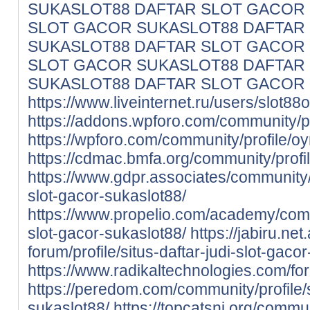
SUKASLOT88
DAFTAR SLOT GACOR
SLOT GACOR SUKASLOT88
DAFTAR
SUKASLOT88
DAFTAR SLOT GACOR
SLOT GACOR SUKASLOT88
DAFTAR
SUKASLOT88
DAFTAR SLOT GACOR
https://www.liveinternet.ru/users/slot88o
https://addons.wpforo.com/community/pr
https://wpforo.com/community/profile/o
https://cdmac.bmfa.org/community/profi
https://www.gdpr.associates/community/pr
slot-gacor-sukaslot88/
https://www.propelio.com/academy/commu
slot-gacor-sukaslot88/
https://jabiru.net
forum/profile/situs-daftar-judi-slot-gaco
https://www.radikaltechnologies.com/for
https://peredom.com/community/profile/si
sukaslot88/
https://topcatsnj.org/communi