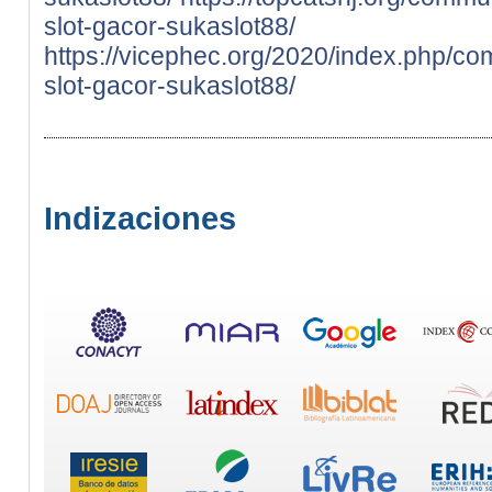
slot-gacor-sukaslot88/
https://vicephec.org/2020/index.php/comm
slot-gacor-sukaslot88/
Indizaciones