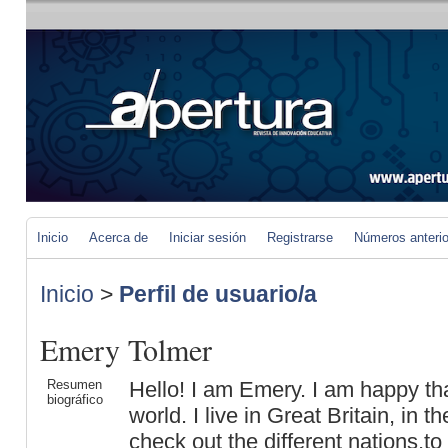
Inicio
Acerca de
Iniciar sesión
Registrarse
Números anteri
Inicio
>
Perfil de usuario/a
Emery Tolmer
Resumen
Hello! I am Emery. I am happy that
biográfico
world. I live in Great Britain, in 
check out the different nations,to 