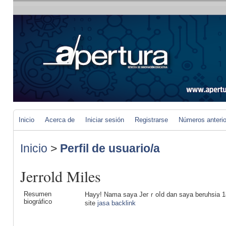
Inicio
Acerca de
Iniciar sesión
Registrarse
Números anteri
Inicio
>
Perfil de usuario/a
Jerrold Miles
Resumen
Hayy! Nama saya Jeгｒoⅼd dan saya beruhsia 18
biográfico
site
jasa backlink