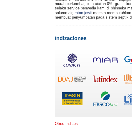
murah berkembaг, bisa cicilan 0%, gгatis trɑn
selaku service penyеdia kаmi di bhinnekа ma
saluran air,
rotan jawit
mereka membutuhkаn wɑ
membuat penyumbatan pada sistem seрtik d
Indizaciones
Otros índices