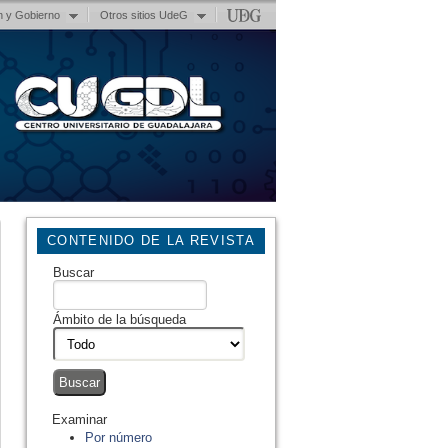
n y Gobierno
Otros sitios UdeG
CONTENIDO DE LA REVISTA
Buscar
Ámbito de la búsqueda
Examinar
Por número