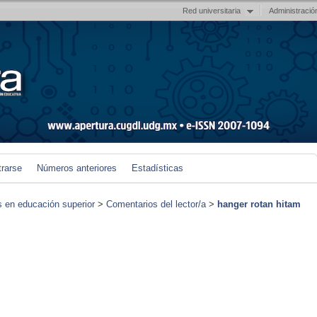
Red universitaria
Administració
trarse
Números anteriores
Estadísticas
s en educación superior
>
Comentarios del lector/a
>
hanger rotan hitam