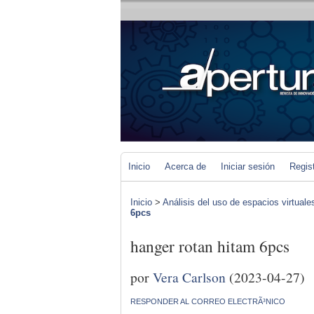
Inicio
Acerca de
Iniciar sesión
Regis
Inicio
>
Análisis del uso de espacios virtuale
6pcs
hanger rotan hitam 6pcs
por
Vera Carlson
(2023-04-27)
RESPONDER AL CORREO ELECTRÃ³NICO