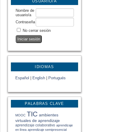
USUARIO/A
Nombre de
usuario/a
Contraseña
No cerrar sesión
IDIOMAS
Español
|
English
|
Portugués
PALABRAS CLAVE
TIC
ambientes
MOOC
virtuales de aprendizaje
aprendizaje colaborativo
aprendizaje
en línea
aprendizaje semipresencial