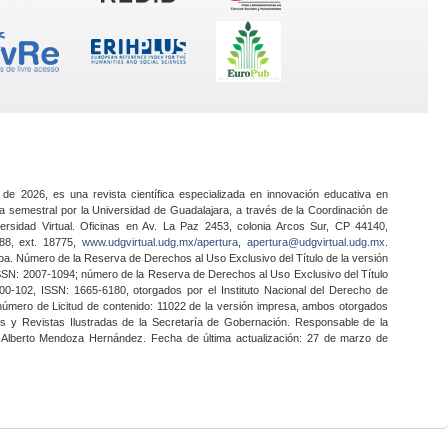
 de 2026, es una revista científica especializada en innovación educativa en
a semestral por la Universidad de Guadalajara, a través de la Coordinación de
ersidad Virtual. Oficinas en Av. La Paz 2453, colonia Arcos Sur, CP 44140,
888, ext. 18775,
www.udgvirtual.udg.mx/apertura
,
apertura@udgvirtual.udg.mx
.
a. Número de la Reserva de Derechos al Uso Exclusivo del Título de la versión
SSN: 2007-1094; número de la Reserva de Derechos al Uso Exclusivo del Título
0-102, ISSN: 1665-6180, otorgados por el Instituto Nacional del Derecho de
 número de Licitud de contenido: 11022 de la versión impresa, ambos otorgados
nes y Revistas Ilustradas de la Secretaría de Gobernación. Responsable de la
o Alberto Mendoza Hernández. Fecha de última actualización: 27 de marzo de