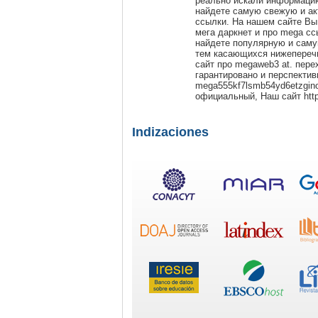
реально искали информацию
найдете самую свежую и ак
ссылки. На нашем сайте Вы
мега даркнет и про mega сс
найдете популярную и сам
тем касающихся нижеперечи
сайт про megaweb3 at. пере
гарантировано и перспектив
mega555kf7lsmb54yd6etzgino
официальный, Наш сайт http
Indizaciones