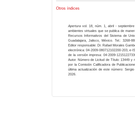
Otros índices
Apertura
vol. 18, núm. 1, abril - septiembre
ambientes virtuales que se publica de maner
Recursos Informativos del Sistema de Univ
Guadalajara, Jalisco, México. Tel.: 3268-8
Editor responsable: Dr. Rafael Morales Gambo
electrónica: 04-2009-080712102200-203, e-I
de la versión impresa: 04-2009-12151227330
Autor. Número de Licitud de Título: 13449 y
por la Comisión Calificadora de Publicacio
última actualización de este número: Sergi
2026.