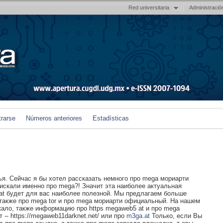
Red universitaria
Administració
trarse
Números anteriores
Estadísticas
я. Сейчас я бы хотел рассказать немного про mega мориарти
скали именно про mega?! Значит эта наиболее актуальная
t будет для вас наиболее полезной. Мы предлагаем больше
 также про mega tor и про mega мориарти официальный. На нашем
кало, также информацию про https megaweb5 at и про mega
-- https://megaweb11darknet.net/ или про
m3ga.at
Только, если Вы