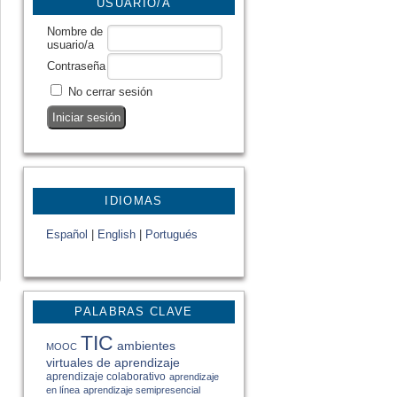
USUARIO/A
Nombre de
usuario/a
Contraseña
No cerrar sesión
IDIOMAS
Español
|
English
|
Portugués
PALABRAS CLAVE
TIC
ambientes
MOOC
virtuales de aprendizaje
aprendizaje colaborativo
aprendizaje
en línea
aprendizaje semipresencial