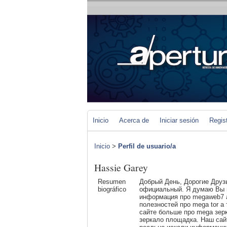
Inicio
Acerca de
Iniciar sesión
Regis
Inicio
>
Perfil de usuario/a
Hassie Garey
Resumen
Добрый День, Дорогие Друзь
biográfico
официальный. Я думаю Вы и
информация про megaweb7 a
полезностей про mega tor а
сайте больше про mega зер
зеркало площадка. Наш сайт 