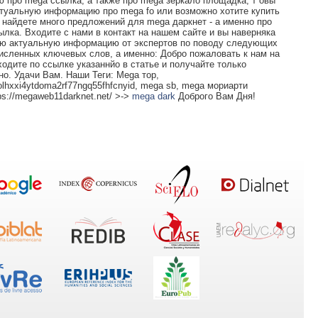
 про mega ссылка, а также про mega зеркало площадка, т овы
туальную информацию про mega fo или возможно хотите купить
 найдете много предложений для mega даркнет - а именно про
ылка. Входите с нами в контакт на нашем сайте и вы наверняка
ую актуальную информацию от экспертов по поводу следующих
сленных ключевых слов, а именно: Добро пожаловать к нам на
ходите по ссылке указаннйо в статье и получайте только
но. Удачи Вам. Наши Теги: Mega тор,
lhxxi4ytdoma2rf77ngq55fhfcnyid, mega sb, mega мориарти
s://megaweb11darknet.net/ >->
mega dark
Доброго Вам Дня!