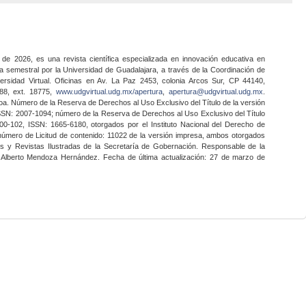
 de 2026, es una revista científica especializada en innovación educativa en
a semestral por la Universidad de Guadalajara, a través de la Coordinación de
ersidad Virtual. Oficinas en Av. La Paz 2453, colonia Arcos Sur, CP 44140,
888, ext. 18775,
www.udgvirtual.udg.mx/apertura
,
apertura@udgvirtual.udg.mx
.
a. Número de la Reserva de Derechos al Uso Exclusivo del Título de la versión
SSN: 2007-1094; número de la Reserva de Derechos al Uso Exclusivo del Título
0-102, ISSN: 1665-6180, otorgados por el Instituto Nacional del Derecho de
 número de Licitud de contenido: 11022 de la versión impresa, ambos otorgados
nes y Revistas Ilustradas de la Secretaría de Gobernación. Responsable de la
o Alberto Mendoza Hernández. Fecha de última actualización: 27 de marzo de