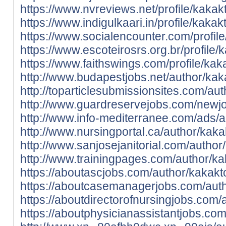
https://www.nvreviews.net/profile/kakakt
https://www.indigulkaari.in/profile/kakakt
https://www.socialencounter.com/profile/
https://www.escoteirosrs.org.br/profile/k
https://www.faithswings.com/profile/kaka
http://www.budapestjobs.net/author/kaka
http://toparticlesubmissionsites.com/aut
http://www.guardreservejobs.com/newjo
http://www.info-mediterranee.com/ads/a
http://www.nursingportal.ca/author/kakak
http://www.sanjosejanitorial.com/author/
http://www.trainingpages.com/author/ka
https://aboutascjobs.com/author/kakakto
https://aboutcasemanagerjobs.com/auth
https://aboutdirectorofnursingjobs.com/
https://aboutphysicianassistantjobs.com