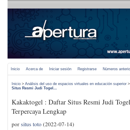
Inicio
Acerca de
Iniciar sesión
Registrarse
Números anteri
Inicio
>
Análisis del uso de espacios virtuales en educación superior
Situs Resmi Judi Togel...
Kakaktogel : Daftar Situs Resmi Judi Togel
Terpercaya Lengkap
por
situs toto
(2022-07-14)