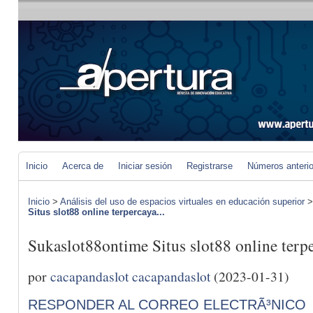
Inicio
Acerca de
Iniciar sesión
Registrarse
Números anteri
Inicio
>
Análisis del uso de espacios virtuales en educación superior
Situs slot88 online terpercaya...
Sukaslot88ontime Situs slot88 online terp
por
cacapandaslot cacapandaslot
(2023-01-31)
RESPONDER AL CORREO ELECTRÃ³NICO