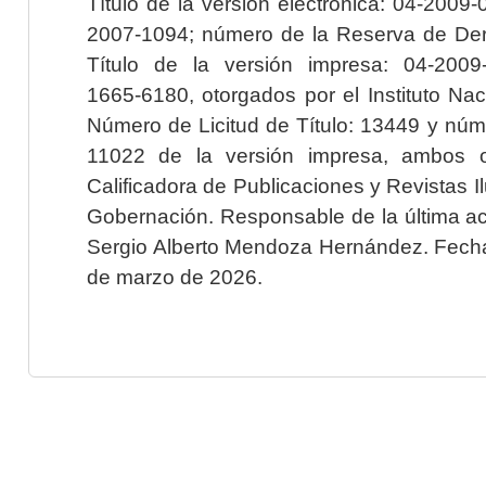
Título de la versión electrónica: 04-200
2007-1094; número de la Reserva de Der
Título de la versión impresa: 04-200
1665-6180, otorgados por el Instituto Nac
Número de Licitud de Título: 13449 y núme
11022 de la versión impresa, ambos o
Calificadora de Publicaciones y Revistas I
Gobernación. Responsable de la última ac
Sergio Alberto Mendoza Hernández. Fecha 
de marzo de 2026.