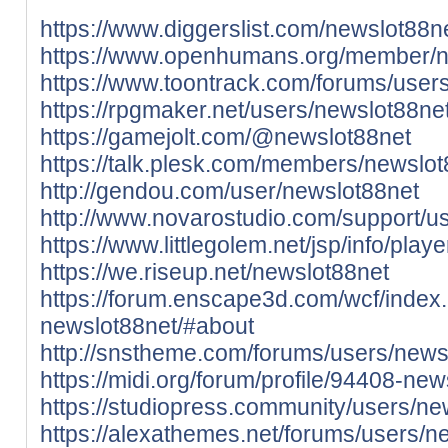
https://www.diggerslist.com/newslot88n
https://www.openhumans.org/member/n
https://www.toontrack.com/forums/user
https://rpgmaker.net/users/newslot88net
https://gamejolt.com/@newslot88net
https://talk.plesk.com/members/newslo
http://gendou.com/user/newslot88net
http://www.novarostudio.com/support/u
https://www.littlegolem.net/jsp/info/pla
https://we.riseup.net/newslot88net
https://forum.enscape3d.com/wcf/index
newslot88net/#about
http://snstheme.com/forums/users/news
https://midi.org/forum/profile/94408-ne
https://studiopress.community/users/ne
https://alexathemes.net/forums/users/n