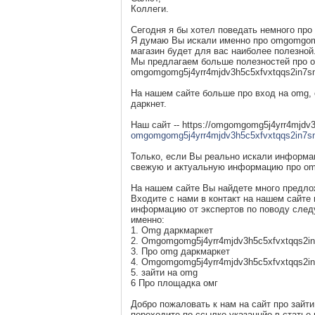
Коллеги.
Сегодня я бы хотел поведать немного про 
Я думаю Вы искали именно про omgomgomg
магазин будет для вас наиболее полезной
Мы предлагаем больше полезностей про o
omgomgomg5j4yrr4mjdv3h5c5xfvxtqqs2in7s
На нашем сайте больше про вход на omg,
даркнет.
Наш сайт -- https://omgomgomg5j4yrr4mjdv
omgomgomg5j4yrr4mjdv3h5c5xfvxtqqs2in7
Только, если Вы реально искали информац
свежую и актуальную информацию про omg
На нашем сайте Вы найдете много предложе
Входите с нами в контакт на нашем сайте
информацию от экспертов по поводу сле
именно:
1. Omg даркмаркет
2. Omgomgomg5j4yrr4mjdv3h5c5xfvxtqqs2i
3. Про omg даркмаркет
4. Omgomgomg5j4yrr4mjdv3h5c5xfvxtqqs2i
5. зайти на omg
6 Про площадка омг
Добро пожаловать к нам на сайт про зайти 
переходите по ссылке указаннйо в статье 