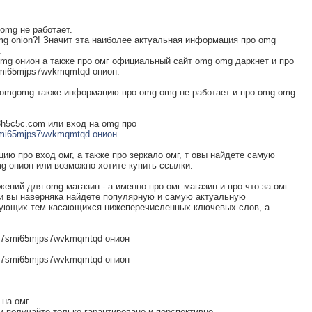
omg не работает.
 onion?! Значит эта наиболее актуальная информация про omg
.
mg онион а также про омг официальный сайт omg omg даркнет и про
mi65mjps7wvkmqmtqd онион.
 omgomg также информацию про omg omg не работает и про omg omg
3h5c5c.com или вход на omg про
smi65mjps7wvkmqmtqd онион
ию про вход омг, а также про зеркало омг, т овы найдете самую
 онион или возможно хотите купить ссылки.
ний для omg магазин - а именно про омг магазин и про что за омг.
 и вы наверняка найдете популярную и самую актуальную
дующих тем касающихся нижеперечисленных ключевых слов, а
n7smi65mjps7wvkmqmtqd онион
n7smi65mjps7wvkmqmtqd онион
на омг.
и получайте только гарантировано и перспективно.