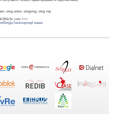
ает, omg union, omgomg, omg тор.
jdv3h5c5c.com >>>
smi65mjps7wvkmqmtqd онион