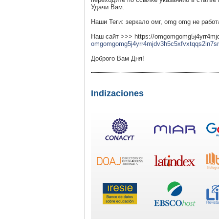
Удачи Вам.
Наши Теги: зеркало омг, omg omg не работ
Наш сайт >>> https://omgomgomg5j4yrr4m
omgomgomg5j4yrr4mjdv3h5c5xfvxtqqs2in7
Доброго Вам Дня!
Indizaciones