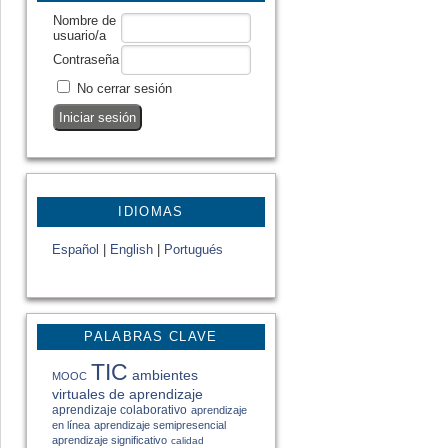
Nombre de
usuario/a
Contraseña
No cerrar sesión
IDIOMAS
Español
|
English
|
Portugués
PALABRAS CLAVE
TIC
ambientes
MOOC
virtuales de aprendizaje
aprendizaje colaborativo
aprendizaje
en línea
aprendizaje semipresencial
aprendizaje significativo
calidad