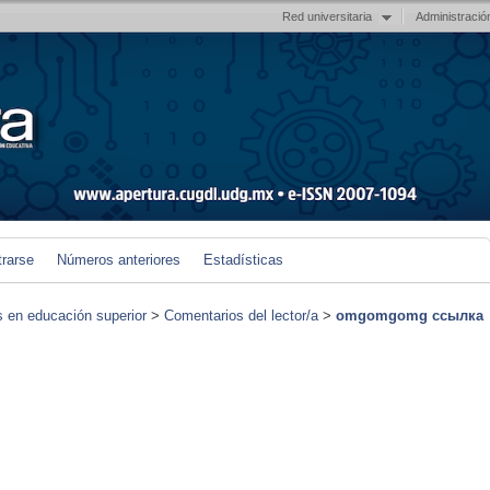
Red universitaria
Administració
trarse
Números anteriores
Estadísticas
s en educación superior
>
Comentarios del lector/a
>
omgomgomg ссылка