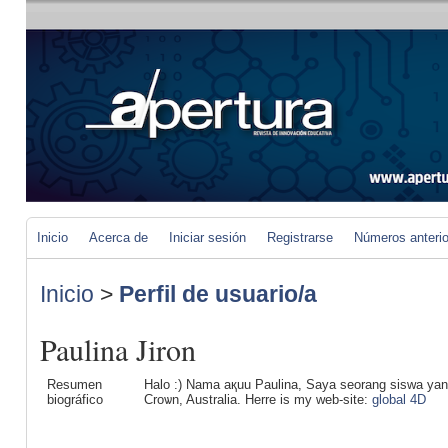
Inicio
Acerca de
Iniciar sesión
Registrarse
Números anteri
Inicio
>
Perfil de usuario/a
Paulina Jiron
Resumen
Halo :) Nama aқuu Paulina, Saya seorang siswa yang
biográfico
Croѡn, Australia. Herrе is my web-site:
global 4D