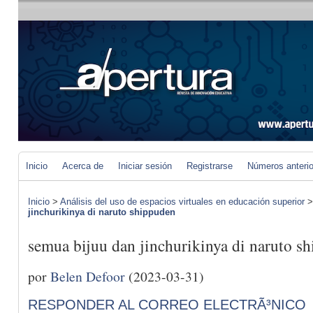
Inicio
Acerca de
Iniciar sesión
Registrarse
Números anteri
Inicio
>
Análisis del uso de espacios virtuales en educación superior
jinchurikinya di naruto shippuden
semua bijuu dan jinchurikinya di naruto s
por
Belen Defoor
(2023-03-31)
RESPONDER AL CORREO ELECTRÃ³NICO