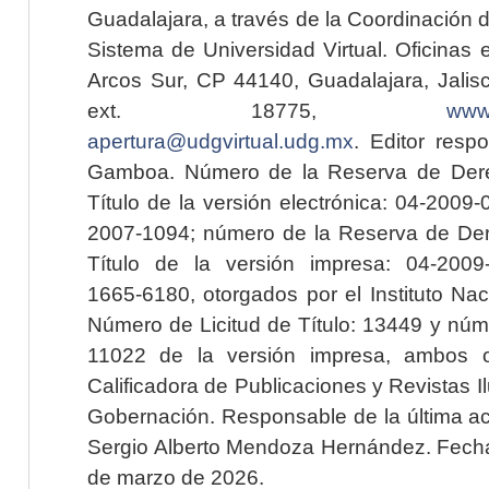
Guadalajara, a través de la Coordinación 
Sistema de Universidad Virtual. Oficinas 
Arcos Sur, CP 44140, Guadalajara, Jalisc
ext. 18775,
www.
apertura@udgvirtual.udg.mx
. Editor resp
Gamboa. Número de la Reserva de Dere
Título de la versión electrónica: 04-200
2007-1094; número de la Reserva de Der
Título de la versión impresa: 04-200
1665-6180, otorgados por el Instituto Nac
Número de Licitud de Título: 13449 y núme
11022 de la versión impresa, ambos o
Calificadora de Publicaciones y Revistas I
Gobernación. Responsable de la última ac
Sergio Alberto Mendoza Hernández. Fecha 
de marzo de 2026.