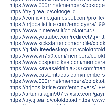
https://www.600rr.net/members/coktoge
https://try.gitea.io/coktogelid
https://comicvine.gamespot.com/profile/
https://hrjobs.lattice.com/employers/19
https://www.pinterest.it/coloktoto4d/
https://www.youtube.com/redirect?q=http
https://www.kickstarter.com/profile/colok
https://gitlab.freedesktop.org/coloktotoid
https://www.vn750.com/members/colokt
https://www.bcsportbikes.com/members
https://www.kawasakininja300.com/mem
https://www.customtacos.com/members/
https://www.600rr.net/members/colokto
https://hrjobs.lattice.com/employers/19
https://arturkulagin907.wixsite.com/gayni
https://try.gitea.io/coloktotoid
https://www