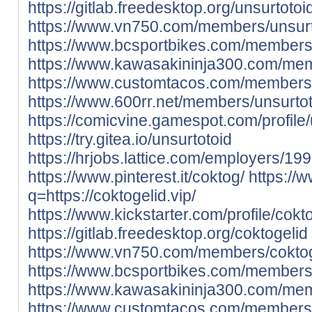
https://gitlab.freedesktop.org/unsurtotoi
https://www.vn750.com/members/unsurt
https://www.bcsportbikes.com/members
https://www.kawasakininja300.com/mem
https://www.customtacos.com/members/
https://www.600rr.net/members/unsurto
https://comicvine.gamespot.com/profile/
https://try.gitea.io/unsurtotoid
https://hrjobs.lattice.com/employers/19
https://www.pinterest.it/coktog/
https://
q=https://coktogelid.vip/
https://www.kickstarter.com/profile/cokt
https://gitlab.freedesktop.org/coktogelid
https://www.vn750.com/members/cokto
https://www.bcsportbikes.com/members
https://www.kawasakininja300.com/mem
https://www.customtacos.com/members/