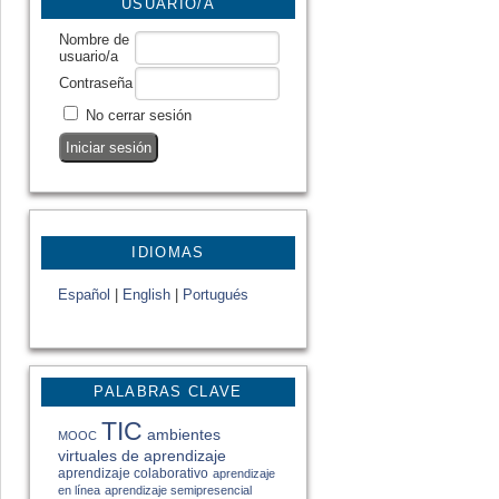
USUARIO/A
Nombre de
usuario/a
Contraseña
No cerrar sesión
IDIOMAS
Español
|
English
|
Portugués
PALABRAS CLAVE
TIC
ambientes
MOOC
virtuales de aprendizaje
aprendizaje colaborativo
aprendizaje
en línea
aprendizaje semipresencial