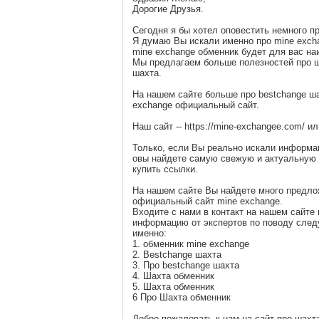
Дорогие Друзья.
Сегодня я бы хотел оповестить немного п
Я думаю Вы искали именно про mine exch
mine exchange обменник будет для вас на
Мы предлагаем больше полезностей про ш
шахта.
На нашем сайте больше про bestchange ша
exchange официальный сайт.
Наш сайт -- https://mine-exchangee.com/ и
Только, если Вы реально искали информац
овы найдете самую свежую и актуальную 
купить ссылки.
На нашем сайте Вы найдете много предло
официальный сайт mine exchange.
Входите с нами в контакт на нашем сайте
информацию от экспертов по поводу сле
именно:
1. обменник mine exchange
2. Bestchange шахта
3. Про bestchange шахта
4. Шахта обменник
5. Шахта обменник
6 Про Шахта обменник
Добро пожаловать к нам на сайт про шахт