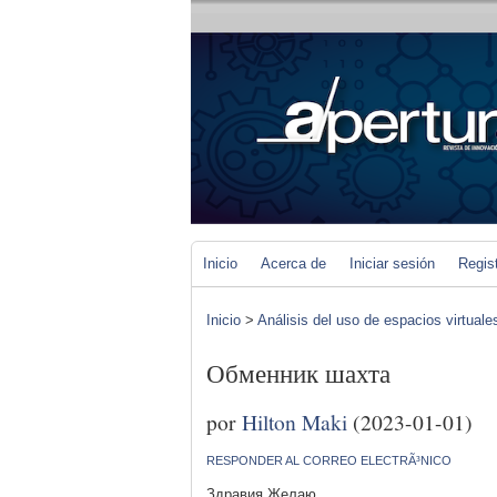
Inicio
Acerca de
Iniciar sesión
Regis
Inicio
>
Análisis del uso de espacios virtuale
Обменник шахта
por
Hilton Maki
(2023-01-01)
RESPONDER AL CORREO ELECTRÃ³NICO
Здравия Желаю,