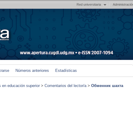
Red universitaria
Administració
trarse
Números anteriores
Estadísticas
s en educación superior
>
Comentarios del lector/a
>
Обменник шахта