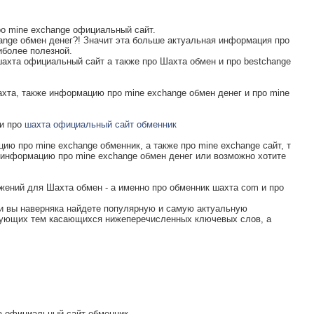
ро mine exchange официальный сайт.
ange обмен денег?! Значит эта больше актуальная информация про
иболее полезной.
ахта официальный сайт а также про Шахта обмен и про bestchange
хта, также информацию про mine exchange обмен денег и про mine
ли про
шахта официальный сайт обменник
ию про mine exchange обменник, а также про mine exchange сайт, т
информацию про mine exchange обмен денег или возможно хотите
жений для Шахта обмен - а именно про обменник шахта com и про
 и вы наверняка найдете популярную и самую актуальную
дующих тем касающихся нижеперечисленных ключевых слов, а
а официальный сайт обменник.