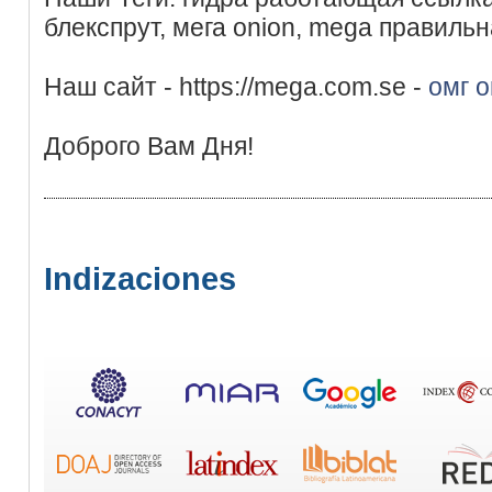
блекспрут, мега onion, mega правильн
Наш сайт - https://mega.com.se -
омг o
Доброго Вам Дня!
Indizaciones