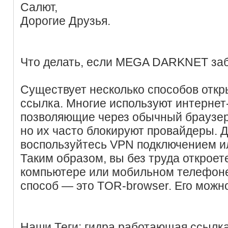
Салют,
Дорогие Друзья.
Что делать, если MEGA DARKNET за
Существует несколько способов откр
ссылка. Многие используют интернет
позволяющие через обычный браузер 
но их часто блокируют провайдеры. 
воспользуйтесь VPN подключением и
Таким образом, вы без труда открое
компьютере или мобильном телефон
способ — это TOR-browser. Его можно
Наши Теги: гидра работающая ссылк