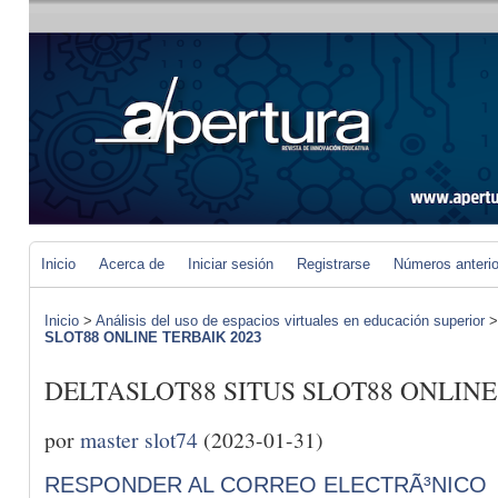
Inicio
Acerca de
Iniciar sesión
Registrarse
Números anteri
Inicio
>
Análisis del uso de espacios virtuales en educación superior
SLOT88 ONLINE TERBAIK 2023
DELTASLOT88 SITUS SLOT88 ONLINE
por
master slot74
(2023-01-31)
RESPONDER AL CORREO ELECTRÃ³NICO