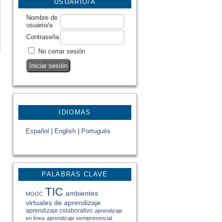
USUARIO/A
Nombre de
usuario/a
Contraseña
No cerrar sesión
IDIOMAS
Español
|
English
|
Portugués
PALABRAS CLAVE
TIC
ambientes
MOOC
virtuales de aprendizaje
aprendizaje colaborativo
aprendizaje
en línea
aprendizaje semipresencial