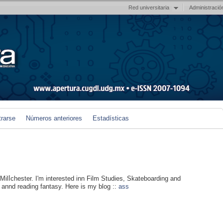
Red universitaria
Administració
trarse
Números anteriores
Estadísticas
Milⅼchester. I'm interested inn Film Studies, Skateboarding and
ng annd reading fantasy. Here is my blog ::
ass