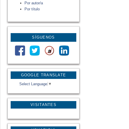
Por autor/a
Por título
SÍGUENOS
GOOGLE TRANSLATE
Select Language
▼
VISITANTES