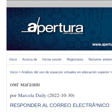
Inicio
Acerca de
Iniciar sesión
Registrarse
Números anteri
Inicio
>
Análisis del uso de espacios virtuales en educación superior
омг магазин
por
Marcela Daily
(2022-10-30)
RESPONDER AL CORREO ELECTRÃ³NICO