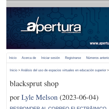
Inicio
Acerca de
Iniciar sesión
Registrarse
Números anteri
Inicio
>
Análisis del uso de espacios virtuales en educación superior
blacksprut shop
por
Lyle Melson
(2023-06-04)
RESPONDER AL CORREO ELECTRÃ³NICO