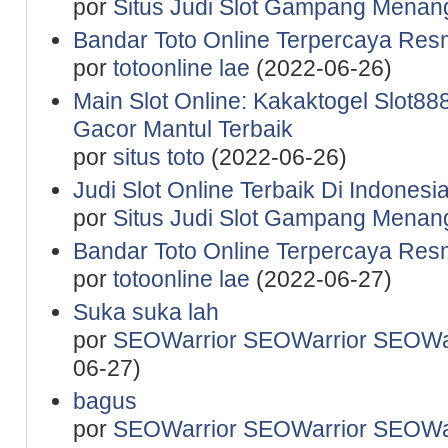
por
Situs Judi Slot Gampang Menan
Bandar Toto Online Terpercaya Resm
por
totoonline lae
(2022-06-26)
Main Slot Online: Kakaktogel Slot888
Gacor Mantul Terbaik
por
situs toto
(2022-06-26)
Judi Slot Online Terbaik Di Indones
por
Situs Judi Slot Gampang Menan
Bandar Toto Online Terpercaya Resm
por
totoonline lae
(2022-06-27)
Suka suka lah
por
SEOWarrior SEOWarrior SEOWar
06-27)
bagus
por
SEOWarrior SEOWarrior SEOWar