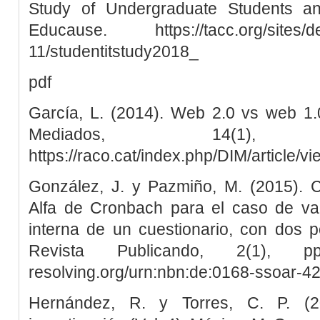
Study of Undergraduate Students an
Educause. https://tacc.org/sites/def
11/studentitstudy2018_
pdf
García, L. (2014). Web 2.0 vs web 1.0
Mediados, 14(1
https://raco.cat/index.php/DIM/article/v
González, J. y Pazmiño, M. (2015). Cá
Alfa de Cronbach para el caso de val
interna de un cuestionario, con dos po
Revista Publicando, 2(1), pp
resolving.org/urn:nbn:de:0168-ssoar-4
Hernández, R. y Torres, C. P. (2