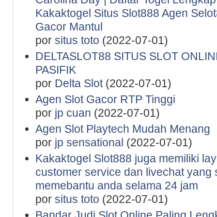
Kakaktogel Situs Slot888 Agen Selot
Gacor Mantul
por
situs toto
(2022-07-01)
DELTASLOT88 SITUS SLOT ONLINE
PASIFIK
por
Delta Slot
(2022-07-01)
Agen Slot Gacor RTP Tinggi
por
jp cuan
(2022-07-01)
Agen Slot Playtech Mudah Menang
por
jp sensational
(2022-07-01)
Kakaktogel Slot888 juga memiliki la
customer service dan livechat yang 
memebantu anda selama 24 jam
por
situs toto
(2022-07-01)
Bandar Judi Slot Online Paling Leng