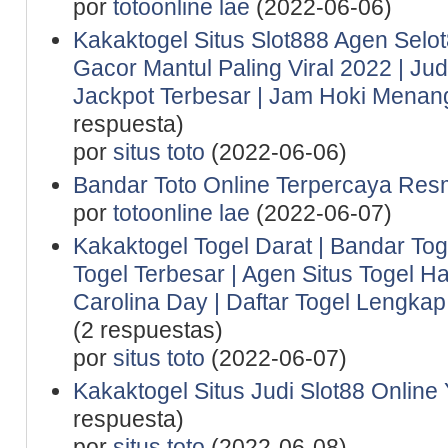
por
totoonline lae
(2022-06-06)
Kakaktogel Situs Slot888 Agen Selot
Gacor Mantul Paling Viral 2022 | Ju
Jackpot Terbesar | Jam Hoki Menan
respuesta)
por
situs toto
(2022-06-06)
Bandar Toto Online Terpercaya Resm
por
totoonline lae
(2022-06-07)
Kakaktogel Togel Darat | Bandar Tog
Togel Terbesar | Agen Situs Togel Ha
Carolina Day | Daftar Togel Lengkap 
(2 respuestas)
por
situs toto
(2022-06-07)
Kakaktogel Situs Judi Slot88 Online
respuesta)
por
situs toto
(2022-06-08)