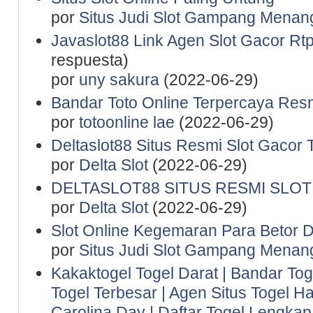
por
Situs Judi Slot Gampang Menan
Javaslot88 Link Agen Slot Gacor Rtp 
respuesta)
por
uny sakura
(2022-06-29)
Bandar Toto Online Terpercaya Resm
por
totoonline lae
(2022-06-29)
Deltaslot88 Situs Resmi Slot Gacor 
por
Delta Slot
(2022-06-29)
DELTASLOT88 SITUS RESMI SLO
por
Delta Slot
(2022-06-29)
Slot Online Kegemaran Para Betor D
por
Situs Judi Slot Gampang Menan
Kakaktogel Togel Darat | Bandar Tog
Togel Terbesar | Agen Situs Togel Ha
Carolina Day | Daftar Togel Lengkap 