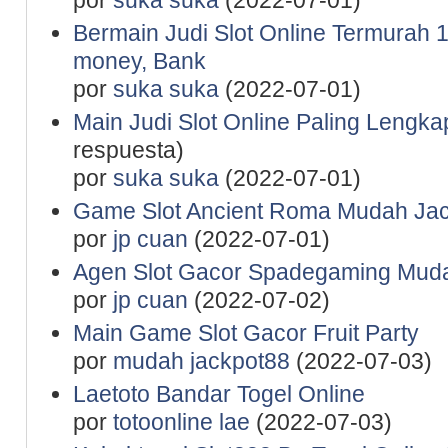
por
suka suka
(2022-07-01)
Bermain Judi Slot Online Termurah 1
money, Bank
por
suka suka
(2022-07-01)
Main Judi Slot Online Paling Lengk
respuesta)
por
suka suka
(2022-07-01)
Game Slot Ancient Roma Mudah Jac
por
jp cuan
(2022-07-01)
Agen Slot Gacor Spadegaming Mu
por
jp cuan
(2022-07-02)
Main Game Slot Gacor Fruit Party
por
mudah jackpot88
(2022-07-03)
Laetoto Bandar Togel Online
por
totoonline lae
(2022-07-03)