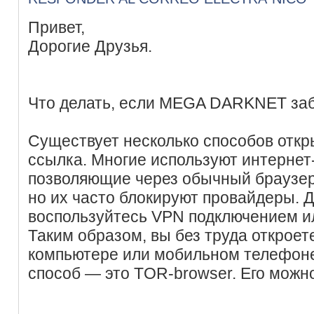
Привет,
Дорогие Друзья.
Что делать, если MEGA DARKNET за
Существует несколько способов откр
ссылка. Многие используют интернет
позволяющие через обычный браузер 
но их часто блокируют провайдеры. 
воспользуйтесь VPN подключением и
Таким образом, вы без труда открое
компьютере или мобильном телефон
способ — это TOR-browser. Его можно