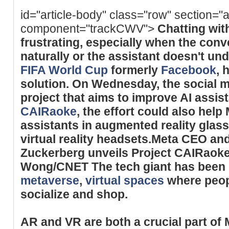
id="article-body" class="row" section="a
component="trackCWV">
Chatting with
frustrating, especially when the conv
naturally or the assistant doesn't u
FIFA World Cup
formerly
Facebook
, 
solution. On Wednesday, the social m
project that aims to improve AI assis
CAIRaoke
, the effort could also help
assistants in augmented reality glas
virtual reality headsets.Meta CEO an
Zuckerberg unveils Project CAIRaok
Wong/CNET The tech giant has been b
metaverse
,
virtual spaces
where peopl
socialize and shop.
AR and VR are both a crucial part of M