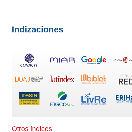
Indizaciones
Otros índices