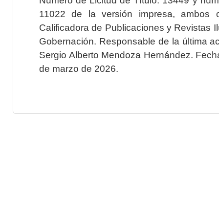
11022 de la versión impresa, ambos o
Calificadora de Publicaciones y Revistas I
Gobernación. Responsable de la última ac
Sergio Alberto Mendoza Hernández. Fecha 
de marzo de 2026.