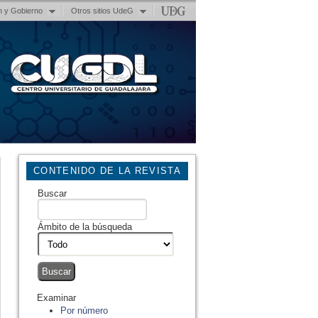
n y Gobierno
Otros sitios UdeG
CONTENIDO DE LA REVISTA
Buscar
Ámbito de la búsqueda
Examinar
Por número