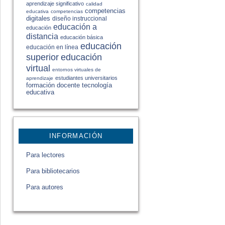
aprendizaje significativo
calidad
competencias
educativa
competencias
digitales
diseño instruccional
educación a
educación
distancia
educación básica
educación
educación en línea
educación
superior
virtual
entornos virtuales de
estudiantes universitarios
aprendizaje
formación docente
tecnología
educativa
INFORMACIÓN
Para lectores
Para bibliotecarios
Para autores