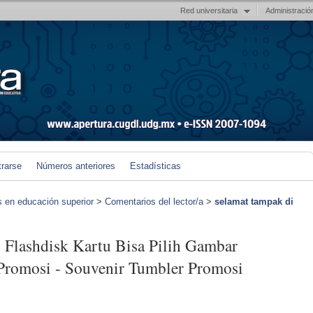
Red universitaria
Administració
trarse
Números anteriores
Estadísticas
s en educación superior
>
Comentarios del lector/a
>
selamat tampak di
l Flashdisk Kartu Bisa Pilih Gambar
 Promosi - Souvenir Tumbler Promosi