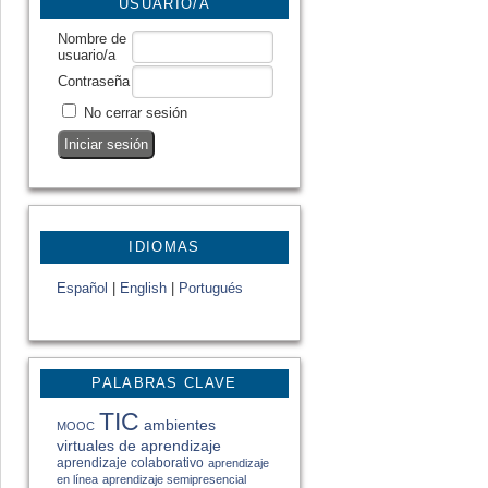
USUARIO/A
Nombre de
usuario/a
Contraseña
No cerrar sesión
IDIOMAS
Español
|
English
|
Portugués
PALABRAS CLAVE
TIC
ambientes
MOOC
virtuales de aprendizaje
aprendizaje colaborativo
aprendizaje
en línea
aprendizaje semipresencial