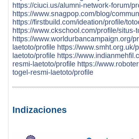
https://ciuci.us/alumni-network-forum/pro
https://www.snagpop.com/blog/community
https://firstbuild.com/ideation/profile/tot
https://www.ckschool.com/profile/situs-t
https://www.worldurbancampaign.org/prof
laetoto/profile
https://www.smht.org.uk/pr
laetoto/profile
https://www.indianmehfil.co
resmi-laetoto/profile
https://www.roboteri
togel-resmi-laetoto/profile
Indizaciones