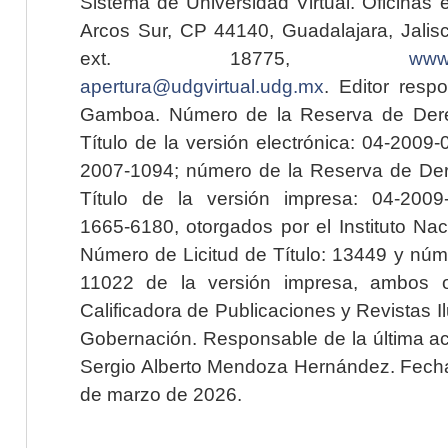
Sistema de Universidad Virtual. Oficinas 
Arcos Sur, CP 44140, Guadalajara, Jalisc
ext. 18775,
www.
apertura@udgvirtual.udg.mx
. Editor resp
Gamboa. Número de la Reserva de Dere
Título de la versión electrónica: 04-200
2007-1094; número de la Reserva de Der
Título de la versión impresa: 04-200
1665-6180, otorgados por el Instituto Nac
Número de Licitud de Título: 13449 y núme
11022 de la versión impresa, ambos o
Calificadora de Publicaciones y Revistas I
Gobernación. Responsable de la última ac
Sergio Alberto Mendoza Hernández. Fecha 
de marzo de 2026.