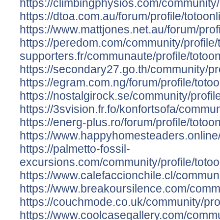
https://climbingphysios.com/community/p
https://dtoa.com.au/forum/profile/totoonl
https://www.mattjones.net.au/forum/profi
https://peredom.com/community/profile/t
supporters.fr/communaute/profile/totoon
https://secondary27.go.th/community/prof
https://egram.com.ng/forum/profile/totoo
https://nostalgirock.se/community/profile
https://3svision.fr.fo/konfortsofa/communi
https://energ-plus.ro/forum/profile/totoon
https://www.happyhomesteaders.online/c
https://palmetto-fossil-
excursions.com/community/profile/totoo
https://www.calefaccionchile.cl/communit
https://www.breakoursilence.com/communi
https://couchmode.co.uk/community/profi
https://www.coolcasegallery.com/communi