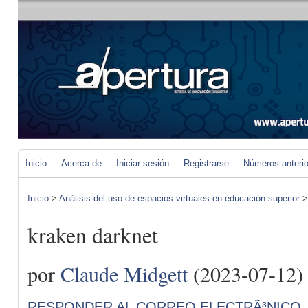
Inicio
Acerca de
Iniciar sesión
Registrarse
Números anteri
Inicio
>
Análisis del uso de espacios virtuales en educación superior
kraken darknet
por
Claude Midgett
(2023-07-12)
RESPONDER AL CORREO ELECTRÃ³NICO