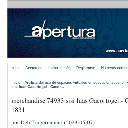
Inicio
Acerca de
Iniciar sesión
Registrarse
Números anteri
Inicio
>
Análisis del uso de espacios virtuales en educación superior
sisi luas Gacortogel - Gacor...
merchandise 74933 sisi luas Gacortogel - 
1831
por
Deb Trugernanner
(2023-05-07)