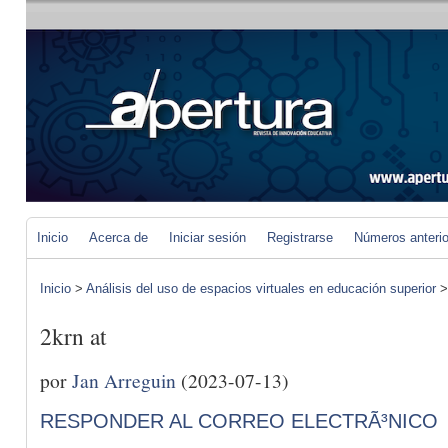
Inicio
Acerca de
Iniciar sesión
Registrarse
Números anteri
Inicio
>
Análisis del uso de espacios virtuales en educación superior
2krn at
por
Jan Arreguin
(2023-07-13)
RESPONDER AL CORREO ELECTRÃ³NICO