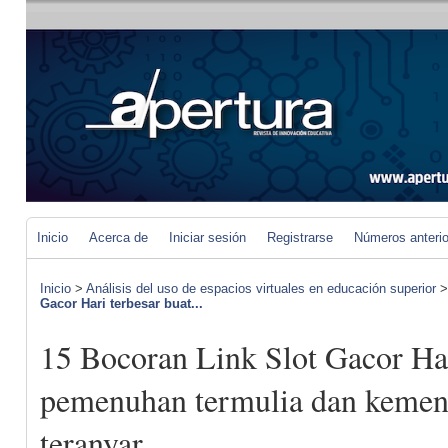
Inicio
Acerca de
Iniciar sesión
Registrarse
Números anteri
Inicio
>
Análisis del uso de espacios virtuales en educación superior
Gacor Hari terbesar buat...
15 Bocoran Link Slot Gacor Har
pemenuhan termulia dan kemen
teranyar