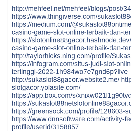
http://mehfeel.net/mehfeel/blogs/post/3
https://www.thingiverse.com/sukaslot8
https://medium.com/@sukaslot88ontime/d
casino-game-slot-online-terbaik-dan-t
https://slotonline88gacor.hashnode.dev/
casino-game-slot-online-terbaik-dan-te
http://taylorhicks.ning.com/profile/Suka
https://infogram.com/situs-judi-slot-onli
tertinggi-2022-1h984wo7e7gnd6p?live
http://sukaslot88gacor.website2.me/
htt
slotgacor.yolasite.com/
https://app.box.com/s/xnixw021l1g90tv
https://sukaslot88netslotonline88gacor
https://greensock.com/profile/128603-s
https://www.dnnsoftware.com/activity-f
profile/userid/3158857