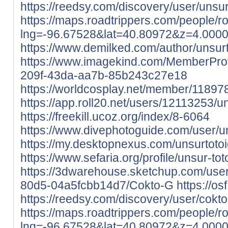
https://reedsy.com/discovery/user/unsur
https://maps.roadtrippers.com/people/
lng=-96.67528&lat=40.80972&z=4.000
https://www.demilked.com/author/unsurt
https://www.imagekind.com/MemberPro
209f-43da-aa7b-85b243c27e18
https://worldcosplay.net/member/11897
https://app.roll20.net/users/12113253/un
https://freekill.ucoz.org/index/8-6064
https://www.divephotoguide.com/user/u
https://my.desktopnexus.com/unsurtoto
https://www.sefaria.org/profile/unsur-to
https://3dwarehouse.sketchup.com/use
80d5-04a5fcbb14d7/Cokto-G
https://osf
https://reedsy.com/discovery/user/cokto
https://maps.roadtrippers.com/people/
lng=-96.67528&lat=40.80972&z=4.000