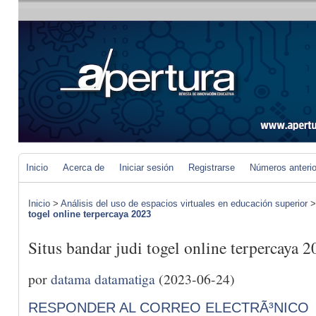
Inicio
Acerca de
Iniciar sesión
Registrarse
Números anteri
Inicio
>
Análisis del uso de espacios virtuales en educación superior
togel online terpercaya 2023
Situs bandar judi togel online terpercaya 
por
datama datamatiga
(2023-06-24)
RESPONDER AL CORREO ELECTRÃ³NICO