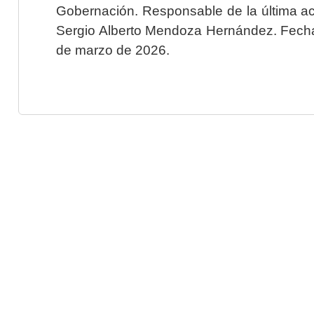
Gobernación. Responsable de la última ac
Sergio Alberto Mendoza Hernández. Fecha 
de marzo de 2026.