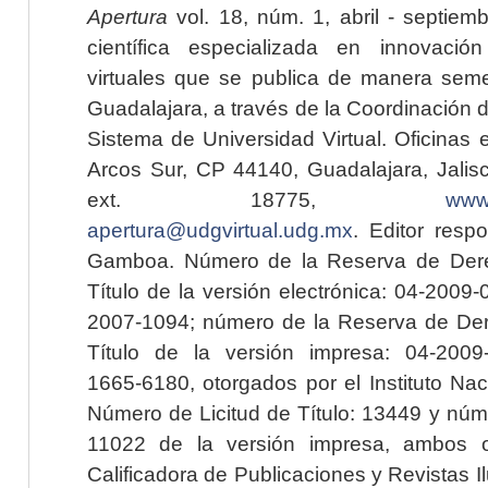
Apertura
vol. 18, núm. 1, abril - septiem
científica especializada en innovaci
virtuales que se publica de manera seme
Guadalajara, a través de la Coordinación 
Sistema de Universidad Virtual. Oficinas 
Arcos Sur, CP 44140, Guadalajara, Jalisc
ext. 18775,
www.
apertura@udgvirtual.udg.mx
. Editor resp
Gamboa. Número de la Reserva de Dere
Título de la versión electrónica: 04-200
2007-1094; número de la Reserva de Der
Título de la versión impresa: 04-200
1665-6180, otorgados por el Instituto Nac
Número de Licitud de Título: 13449 y núme
11022 de la versión impresa, ambos o
Calificadora de Publicaciones y Revistas I