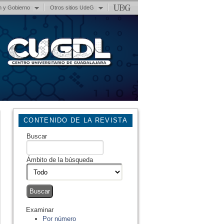
n y Gobierno
Otros sitios UdeG
CONTENIDO DE LA REVISTA
Buscar
Ámbito de la búsqueda
Examinar
Por número