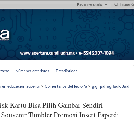
Red universitaria
Administració
trarse
Números anteriores
Estadísticas
s en educación superior
>
Comentarios del lector/a
>
gaji paling baik Jual
disk Kartu Bisa Pilih Gambar Sendiri -
 Souvenir Tumbler Promosi Insert Paperdi