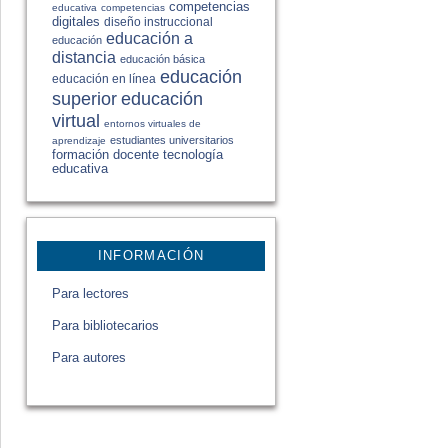
competencias
educativa
competencias
digitales
diseño instruccional
educación a
educación
distancia
educación básica
educación
educación en línea
educación
superior
virtual
entornos virtuales de
estudiantes universitarios
aprendizaje
formación docente
tecnología
educativa
INFORMACIÓN
Para lectores
Para bibliotecarios
Para autores