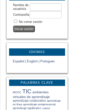
Nombre de
usuario/a
Contraseña
No cerrar sesión
IDIOMAS
Español
|
English
|
Portugués
PALABRAS CLAVE
TIC
ambientes
MOOC
virtuales de aprendizaje
aprendizaje colaborativo
aprendizaje
en línea
aprendizaje semipresencial
aprendizaje significativo
calidad