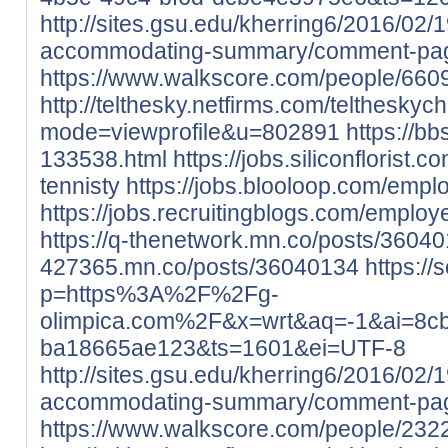
http://sites.gsu.edu/kherring6/2016/02
accommodating-summary/comment-pa
https://www.walkscore.com/people/660
http://telthesky.netfirms.com/teltheskyc
mode=viewprofile&u=802891
https://bb
133538.html
https://jobs.siliconflorist
tennisty
https://jobs.blooloop.com/empl
https://jobs.recruitingblogs.com/emplo
https://q-thenetwork.mn.co/posts/3604
427365.mn.co/posts/36040134
https:/
p=https%3A%2F%2Fg-
olimpica.com%2F&x=wrt&aq=-1&ai=8cb
ba18665ae123&ts=1601&ei=UTF-8
http://sites.gsu.edu/kherring6/2016/02
accommodating-summary/comment-pa
https://www.walkscore.com/people/232