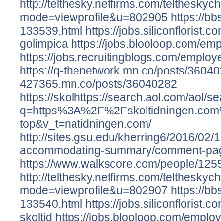
http://telthesky.netfirms.com/teltheskyc
mode=viewprofile&u=802905
https://bb
133539.html
https://jobs.siliconflorist
golimpica
https://jobs.blooloop.com/em
https://jobs.recruitingblogs.com/emplo
https://q-thenetwork.mn.co/posts/3604
427365.mn.co/posts/36040282
https://skolhttps://search.aol
q=https%3A%2F%2Fskoltidningen.com
top&v_t=natidningen.com/
http://sites.gsu.edu/kherring6/2016/02
accommodating-summary/comment-pa
https://www.walkscore.com/people/125
http://telthesky.netfirms.com/teltheskyc
mode=viewprofile&u=802907
https://bb
133540.html
https://jobs.siliconflorist
skoltid
https://jobs.blooloop.com/emplo