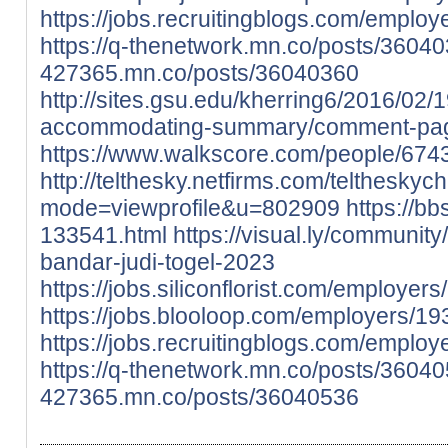
https://jobs.recruitingblogs.com/employ
https://q-thenetwork.mn.co/posts/3604
427365.mn.co/posts/36040360
http://sites.gsu.edu/kherring6/2016/02
accommodating-summary/comment-pa
https://www.walkscore.com/people/67
http://telthesky.netfirms.com/teltheskyc
mode=viewprofile&u=802909
https://bb
133541.html
https://visual.ly/community
bandar-judi-togel-2023
https://jobs.siliconflorist.com/employ
https://jobs.blooloop.com/employers/
https://jobs.recruitingblogs.com/empl
https://q-thenetwork.mn.co/posts/3604
427365.mn.co/posts/36040536