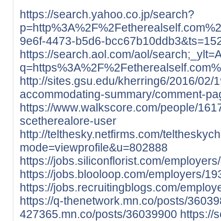
https://search.yahoo.co.jp/search?
p=http%3A%2F%2Fetherealself.com%
9e6f-4473-b5d6-bcc67b10ddb3&ts=15
https://search.aol.com/aol/se
q=https%3A%2F%2Fetherealself.com%
http://sites.gsu.edu/kherring6/2016/02
accommodating-summary/comment-pa
https://www.walkscore.com/people/161
scetherealore-user
http://telthesky.netfirms.com/teltheskyc
mode=viewprofile&u=802888
https://jobs.siliconflorist.com/employer
https://jobs.blooloop.com/employers/19
https://jobs.recruitingblogs.com/emplo
https://q-thenetwork.mn.co/posts/3603
427365.mn.co/posts/36039900
https:/