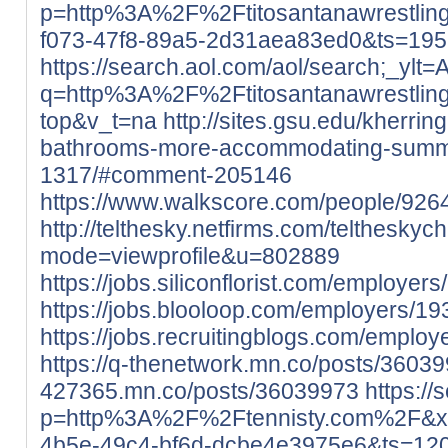
p=http%3A%2F%2Ftitosantanawrestlin
f073-47f8-89a5-2d31aea83ed0&ts=19
https://search.aol.com/aol/sea
q=http%3A%2F%2Ftitosantanawrestlin
top&v_t=na
http://sites.gsu.edu/kherri
bathrooms-more-accommodating-summ
1317/#comment-205146
https://www.walkscore.com/people/926
http://telthesky.netfirms.com/teltheskyc
mode=viewprofile&u=802889
https://jobs.siliconflorist.com/employer
https://jobs.blooloop.com/employers/19
https://jobs.recruitingblogs.com/emplo
https://q-thenetwork.mn.co/posts/3603
427365.mn.co/posts/36039973
https:/
p=http%3A%2F%2Ftennisty.com%2F&x
4b5e-49c4-bf6d-dcbe4e3975e6&ts=12